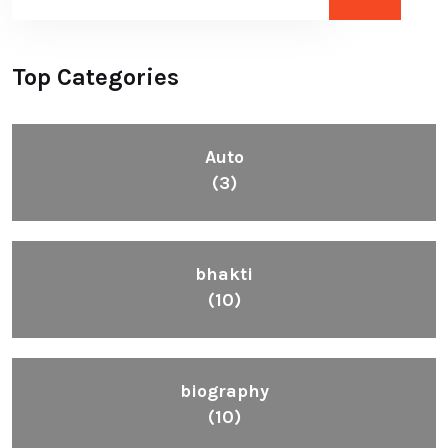
Top Categories
Auto
(3)
bhakti
(10)
biography
(10)