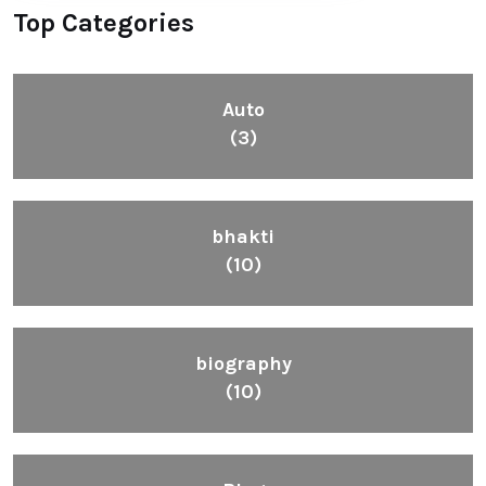
Top Categories
Auto
(3)
bhakti
(10)
biography
(10)