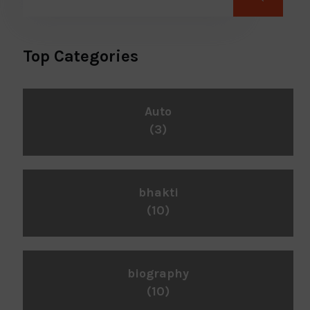
Top Categories
Auto
(3)
bhakti
(10)
biography
(10)