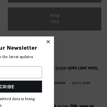
Blog
(30)
Recent Post
ur Newsletter
w the latest updates
BHAKTI
श्रावण मास 2026 प्रारंभ (उत्तर भारत):
तिथि,.
BY
CASEY JORDAN
JULY 2, 2026
CRIBE
mitted data is being
BHAKTI
d.
चाक्षुष मन्वादि 2026: तिथि, चाक्षुष मनु