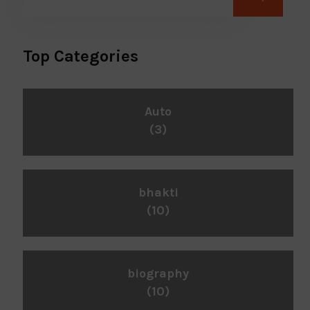
Top Categories
Auto
(3)
bhakti
(10)
biography
(10)